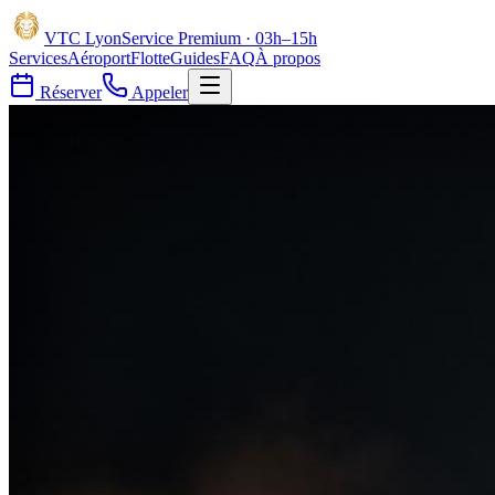
VTC
Lyon
Service Premium · 03h–15h
Services
Aéroport
Flotte
Guides
FAQ
À propos
Réserver
Appeler