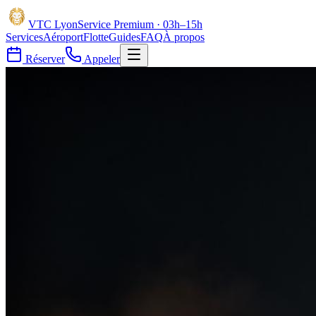
VTC
Lyon
Service Premium · 03h–15h
Services
Aéroport
Flotte
Guides
FAQ
À propos
Réserver
Appeler