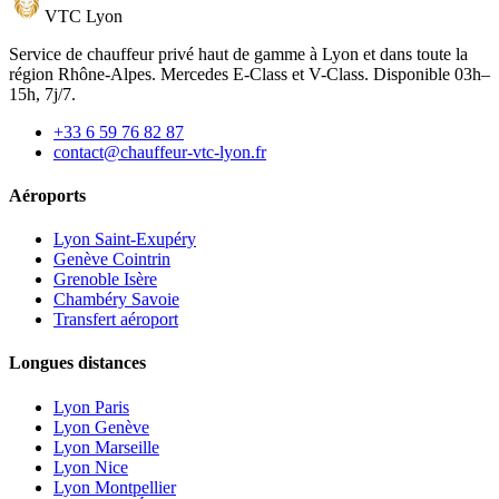
VTC
Lyon
Service de chauffeur privé haut de gamme à Lyon et dans toute la
région Rhône-Alpes. Mercedes E-Class et V-Class. Disponible 03h–
15h, 7j/7.
+33 6 59 76 82 87
contact@chauffeur-vtc-lyon.fr
Aéroports
Lyon Saint-Exupéry
Genève Cointrin
Grenoble Isère
Chambéry Savoie
Transfert aéroport
Longues distances
Lyon Paris
Lyon Genève
Lyon Marseille
Lyon Nice
Lyon Montpellier