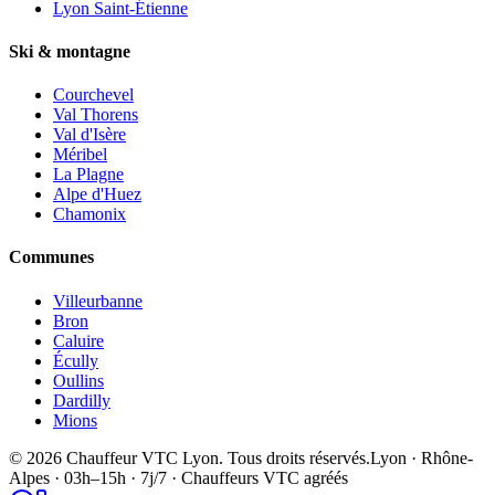
Lyon Saint-Étienne
Ski & montagne
Courchevel
Val Thorens
Val d'Isère
Méribel
La Plagne
Alpe d'Huez
Chamonix
Communes
Villeurbanne
Bron
Caluire
Écully
Oullins
Dardilly
Mions
©
2026
Chauffeur VTC Lyon
. Tous droits réservés.
Lyon · Rhône-
Alpes · 03h–15h · 7j/7 · Chauffeurs VTC agréés