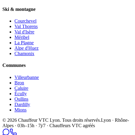
Ski & montagne
Courchevel
Val Thorens
Val d'Isère
Méribel
La Plagne
Alpe d'Huez
Chamonix
Communes
Villeurbanne
Bron
Caluire
Écully
Oullins
Dardilly
Mions
©
2026
Chauffeur VTC Lyon
. Tous droits réservés.
Lyon · Rhône-
Alpes · 03h–15h · 7j/7 · Chauffeurs VTC agréés