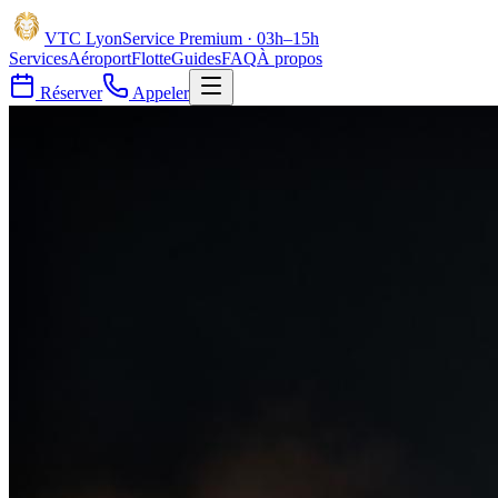
VTC
Lyon
Service Premium · 03h–15h
Services
Aéroport
Flotte
Guides
FAQ
À propos
Réserver
Appeler