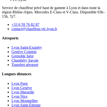
Service de chauffeur privé haut de gamme à Lyon et dans toute la
région Rhône-Alpes. Mercedes E-Class et V-Class. Disponible 03h–
15h, 7j/7.
+33 6 59 76 82 87
contact@chauffeur-vtc-lyon.fr
Aéroports
Lyon Saint-Exupéry
Genève Cointrin
Grenoble Isère
Chambéry Savoie
Transfert aéroport
Longues distances
Lyon Paris
Lyon Genève
Lyon Marseille
Lyon Nice
Lyon Montpellier
Lyon Saint-Étienne