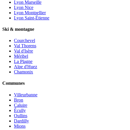
Lyon Marseille
Lyon Nice
Lyon Montpellier
Lyon Saint-Étienne
Ski & montagne
Courchevel
Val Thorens
Val d'Isère
Méribel
La Plagne
Alpe d'Huez
Chamonix
Communes
Villeurbanne
Bron
Caluire
Écully
Oullins
Dardilly
Mions