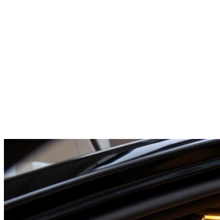
Mercedes V-Class
1-7
pax