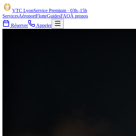
VTC
Lyon
Service Premium · 03h–15h
Services
Aéroport
Flotte
Guides
FAQ
À propos
Réserver
Appeler