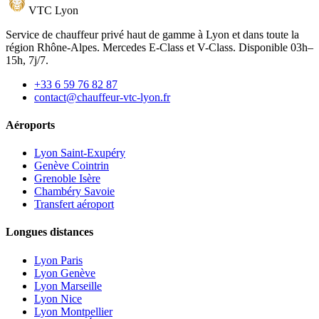
VTC
Lyon
Service de chauffeur privé haut de gamme à Lyon et dans toute la
région Rhône-Alpes. Mercedes E-Class et V-Class. Disponible 03h–
15h, 7j/7.
+33 6 59 76 82 87
contact@chauffeur-vtc-lyon.fr
Aéroports
Lyon Saint-Exupéry
Genève Cointrin
Grenoble Isère
Chambéry Savoie
Transfert aéroport
Longues distances
Lyon Paris
Lyon Genève
Lyon Marseille
Lyon Nice
Lyon Montpellier