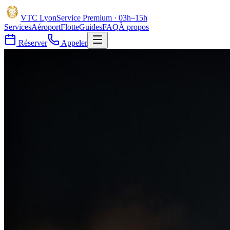
VTC
Lyon
Service Premium · 03h–15h
Services
Aéroport
Flotte
Guides
FAQ
À propos
Réserver
Appeler