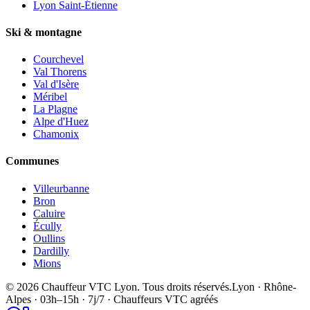
Lyon Saint-Étienne
Ski & montagne
Courchevel
Val Thorens
Val d'Isère
Méribel
La Plagne
Alpe d'Huez
Chamonix
Communes
Villeurbanne
Bron
Caluire
Écully
Oullins
Dardilly
Mions
©
2026
Chauffeur VTC Lyon
. Tous droits réservés.
Lyon · Rhône-
Alpes · 03h–15h · 7j/7 · Chauffeurs VTC agréés